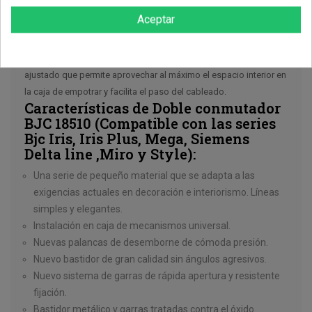
BJC Iris consigue lo difícil. Una pieza nacida fruto del trabajo de
Aceptar
investigación para cumplir con las nuevas tendencias. Ligereza
por su tacto suave, por su agradable accionamiento y, por
supuesto, por su diseño. Cuenta con un mecanismo de tamaño
ajustado que permite aprovechar al máximo el espacio interior en
la caja de empotrar y facilita el paso del cableado.
Características de Doble conmutador
BJC 18510 (Compatible con las series
Bjc Iris, Iris Plus, Mega, Siemens
Delta line ,Miro y Style):
Una serie de pequeño material que se adapta a las
exigencias actuales en decoración e interiorismo. Líneas
simples y elegantes.
Instalación en caja de mecanismos universal.
Nuevas palancas de desemborne de cómoda presión.
Nuevo bastidor de gran calidad sin ángulos agresivos.
Nuevo sistema de garras de rápida apertura y resistente
fijación.
Bastidor metálico y garras tratadas contra el óxido.