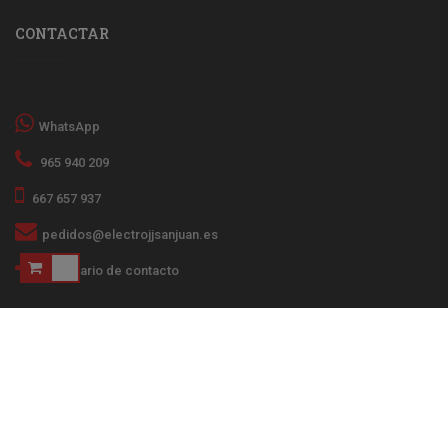
CONTACTAR
WhatsApp
965 940 209
667 657 937
pedidos@electrojjsanjuan.es
Formulario de contacto