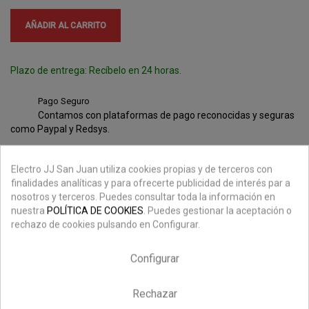
AÑADIR AL CARRITO
Plazo de entrega: Recíbelo en 24 horas.
Pago Seguro
Contamos con plataformas de pago reconocidas y seguras
como Paypal y Redsys.
Ahorra en los envíos
Envíos gratuitos en pedidos superiores de 199€.
Electro JJ San Juan utiliza cookies propias y de terceros con
finalidades analíticas y para ofrecerte publicidad de interés par a
nosotros y terceros. Puedes consultar toda la información en
nuestra
POLÍTICA DE COOKIES
. Puedes gestionar la aceptación o
rechazo de cookies pulsando en Configurar.
Descripción
Configurar
Detalles Del Producto
Rechazar