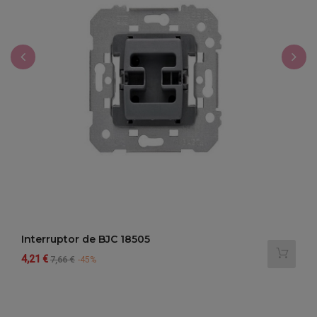
‹
›
Interruptor de BJC 18505
Precio
Precio
4,21 €
7,66 €
-45%
regular