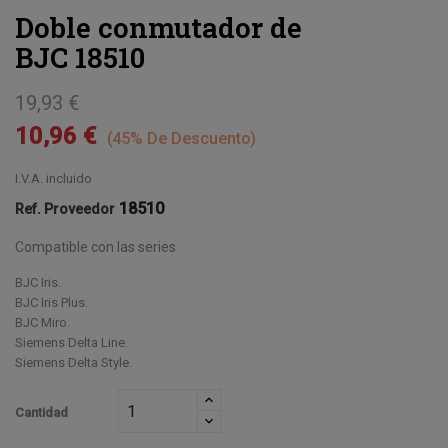
Doble conmutador de
BJC 18510
19,93 €
10,96 €
45% De Descuento
I.V.A. incluido
18510
Ref. Proveedor
Compatible con las series
BJC Iris.
BJC Iris Plus.
BJC Miro.
Siemens Delta Line.
Siemens Delta Style.
Cantidad