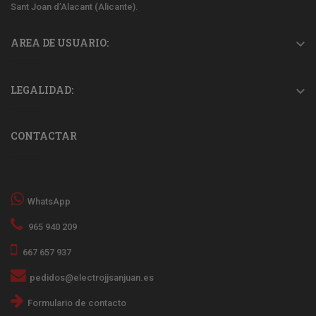
Sant Joan d’Alacant (Alicante).
AREA DE USUARIO:

LEGALIDAD:

CONTACTAR
WhatsApp
965 940 209
667 657 937
pedidos@electrojjsanjuan.es
Formulario de contacto