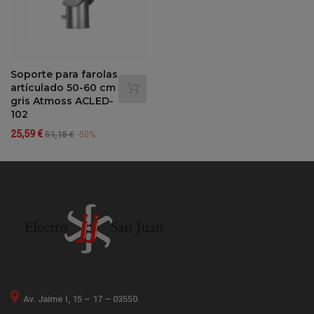
Soporte para farolas
artículado 50-60 cm
gris Atmoss ACLED-
102
Precio
Precio
25,59 €
51,18 €
-50%
regular
Av. Jaime I, 15 – 17 – 03550.