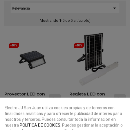

Relevancia
Mostrando 1-5 de 5 artículo(s)
-40%
-40%
Proyector LED con
Regleta LED con
doble panel solar de
panel Solar con
Fenoplástica 8522N
detector de
Electro JJ San Juan utiliza cookies propias y de terceros con
movimiento
Precio
Precio
52,70 €
87,83 €
finalidades analíticas y para ofrecerte publicidad de interés par a
-40%
Fenoplástica 8523 N
regular
nosotros y terceros. Puedes consultar toda la información en
Precio
Precio
46,08 €
76,80 €
-40%
nuestra
POLÍTICA DE COOKIES
. Puedes gestionar la aceptación o
regular