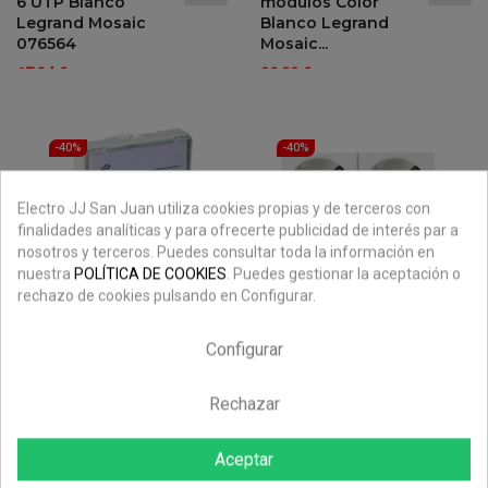
6 UTP Blanco
módulos Color
Legrand Mosaic
Blanco Legrand
076564
Mosaic...
Precio
Precio
Precio
Precio
17,34 €
29,80 €
28,89 €
49,67 €
-40%
-40%
regular
regular
-40%
-40%
Electro JJ San Juan utiliza cookies propias y de terceros con
finalidades analíticas y para ofrecerte publicidad de interés par a
nosotros y terceros. Puedes consultar toda la información en
nuestra
POLÍTICA DE COOKIES
. Puedes gestionar la aceptación o
rechazo de cookies pulsando en Configurar.
Adaptador para
Base doble de
RJ45 Keystone 2
enchufe schuko
Configurar
módulos Color
embornamiento
Blanco Legrand
automático
Mosaic 078610
2+2P+T Legrand
Rechazar
Mosaic
Precio
Precio
6,69 €
11,16 €
-40%
Aceptar
Precio
Precio
regular
17,05 €
28,42 €
-40%
regular