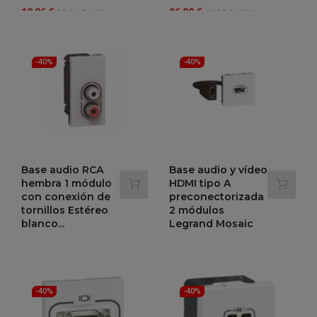
Precio
Precio
Precio
Precio
19,86 €
26,99 €
33,11 €
44,98 €
-40%
-40%
regular
regular
-40%
-40%
Base audio RCA
Base audio y vídeo
hembra 1 módulo
HDMI tipo A
con conexión de
preconectorizada
tornillos Estéreo
2 módulos
blanco...
Legrand Mosaic
Precio
Precio
Precio
Precio
33,89 €
57,39 €
56,48 €
95,65 €
-40%
-40%
regular
regular
-40%
-40%