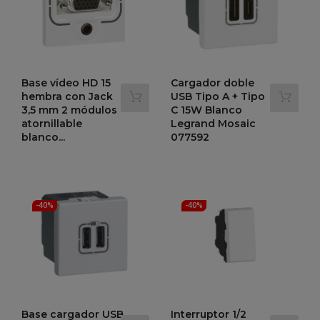
Base vídeo HD 15
Cargador doble
hembra con Jack
USB Tipo A + Tipo
3,5 mm 2 módulos
C 15W Blanco
atornillable
Legrand Mosaic
blanco...
077592
Precio
Precio
Precio
Precio
41,60 €
46,91 €
69,33 €
78,19 €
-40%
-40%
regular
regular
-40%
-40%
Base cargador USB
Interruptor 1/2