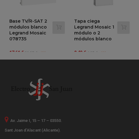
Base TV/R-SAT 2
Tapa ciega
módulos blanco
Legrand Mosaic 1
Legrand Mosaic
módulo o 2
078735
módulos blanco
Precio
Precio
Precio
Precio
17,61 €
2,43 €
29,35 €
4,05 €
-40%
-40%
regular
regular
Av. Jaime I, 15 – 17 – 03550.
Sant Joan d’Alacant (Alicante).