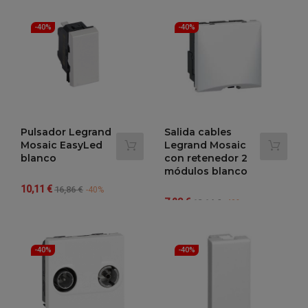
-40%
-40%
Pulsador Legrand
Salida cables
Mosaic EasyLed
Legrand Mosaic
blanco
con retenedor 2
módulos blanco
Precio
Precio
10,11 €
16,86 €
-40%
Precio
Precio
regular
7,28 €
12,14 €
-40%
regular
-40%
-40%