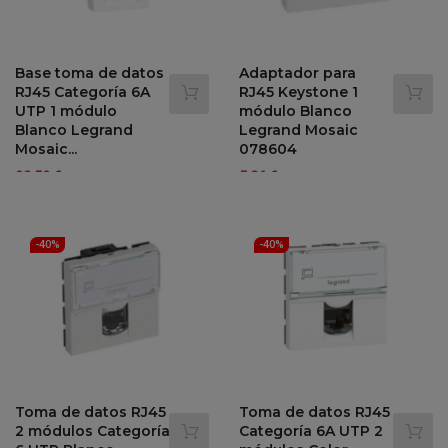
Base toma de datos
Adaptador para
RJ45 Categoría 6A
RJ45 Keystone 1
UTP 1 módulo
módulo Blanco
Blanco Legrand
Legrand Mosaic
Mosaic...
078604
Precio
Precio
Precio
Precio
28,59 €
5,86 €
47,65 €
9,76 €
-40%
-40%
regular
regular
-40%
-40%
Toma de datos RJ45
Toma de datos RJ45
2 módulos Categoría
Categoría 6A UTP 2