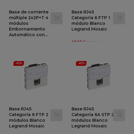
Base de corriente
Base RJ45
múltiple 2x2P+T 4
Categoría 6 FTP 1
módulos
módulo Blanco
Embornamiento
Legrand Mosaic
Automático con...
Precio
Precio
18,30 €
30,50 €
-40%
Precio
Precio
22,03 €
regular
36,71 €
-40%
regular
-40%
-40%
Base RJ45
Base RJ45
Categoría 6 FTP 2
Categoría 6A STP 2
módulos Blanco
módulos Blanco
Legrand Mosaic
Legrand Mosaic