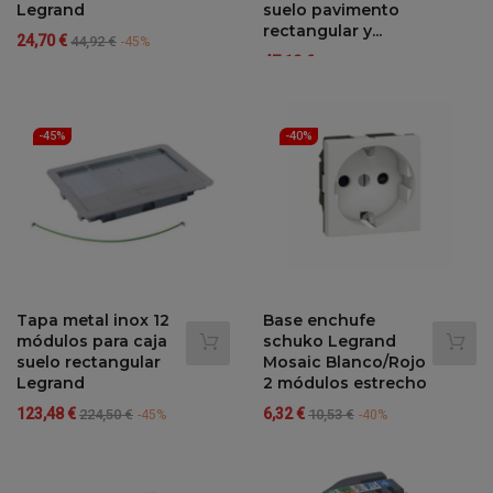
Legrand
suelo pavimento
rectangular y...
Precio
Precio
24,70 €
44,92 €
-45%
Precio
Precio
regular
47,18 €
85,78 €
-45%
regular
-45%
-40%
Tapa metal inox 12
Base enchufe
módulos para caja
schuko Legrand
suelo rectangular
Mosaic Blanco/Rojo
Legrand
2 módulos estrecho
Precio
Precio
Precio
Precio
123,48 €
6,32 €
224,50 €
10,53 €
-45%
-40%
regular
regular