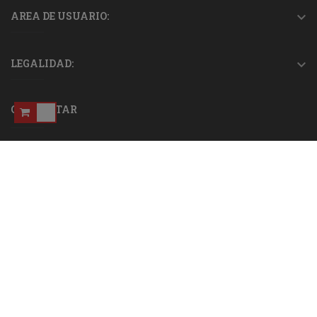
AREA DE USUARIO:

LEGALIDAD:

CONTACTAR
WhatsApp
965 940 209
667 657 937
pedidos@electrojjsanjuan.es
Formulario de contacto