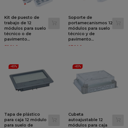
Kit de puesto de
Soporte de
trabajo de 12
portamecanismos 12
módulos para suelo
módulos para suelo
técnico o de
técnico y de
pavimento...
pavimento...
Precio
Precio
Precio
Precio
58,91 €
37,04 €
107,11 €
67,34 €
-45%
-45%
regular
regular
-45%
-45%
Tapa de plástico
Cubeta
para caja 12 módulo
autoajustable 12
para suelo de
módulos para caja