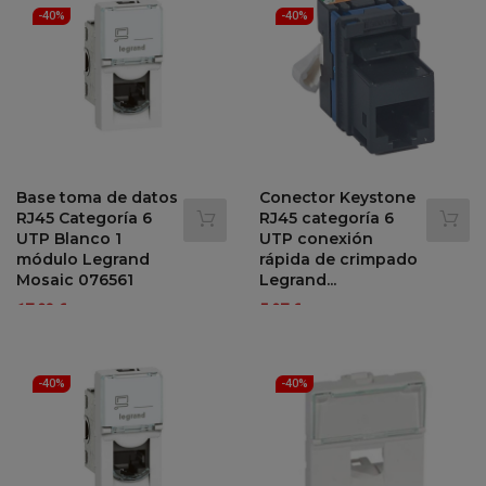
-40%
-40%
Base toma de datos
Conector Keystone
RJ45 Categoría 6
RJ45 categoría 6
UTP Blanco 1
UTP conexión
módulo Legrand
rápida de crimpado
Mosaic 076561
Legrand...
Precio
Precio
Precio
Precio
17,03 €
5,97 €
28,39 €
9,96 €
-40%
-40%
regular
regular
-40%
-40%