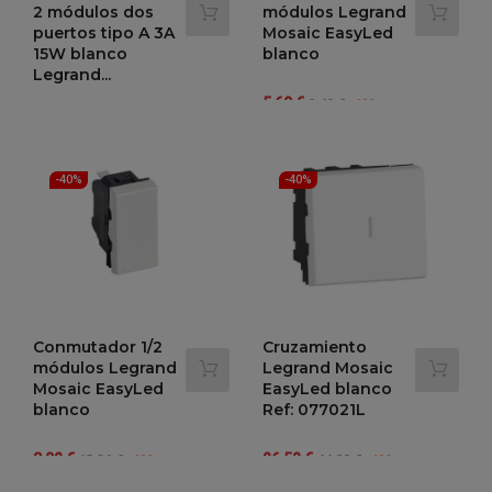
2 módulos dos
módulos Legrand
puertos tipo A 3A
Mosaic EasyLed
15W blanco
blanco
Legrand...
Precio
Precio
5,69 €
9,49 €
-40%
Precio
Precio
44,68 €
regular
74,46 €
-40%
regular
-40%
-40%
Conmutador 1/2
Cruzamiento
módulos Legrand
Legrand Mosaic
Mosaic EasyLed
EasyLed blanco
blanco
Ref: 077021L
Precio
Precio
Precio
Precio
8,02 €
26,52 €
13,36 €
44,20 €
-40%
-40%
regular
regular