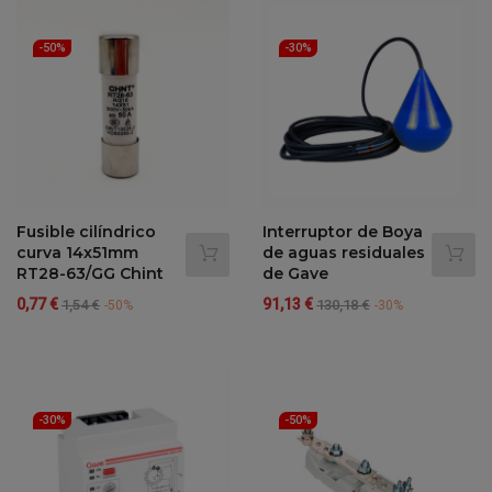
-50%
-30%
Fusible cilíndrico
Interruptor de Boya
curva 14x51mm
de aguas residuales
RT28-63/GG Chint
de Gave
Precio
Precio
Precio
Precio
0,77 €
91,13 €
1,54 €
130,18 €
-50%
-30%
regular
regular
-30%
-50%