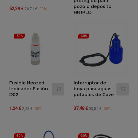
protegido para
pozo o depósito
Precio
Precio
52,29 €
74,71 €
-30%
HN1PLD
regular
Precio
Precio
165,40 €
236,29 €
regular
-30%
-50%
-30%
Fusible Neozed
Interruptor de
Indicador Fusión
boya para aguas
D02
potables de Gave
Precio
Precio
Precio
Precio
1,24 €
37,48 €
2,48 €
53,54 €
-50%
-30%
regular
regular
-30%
-30%