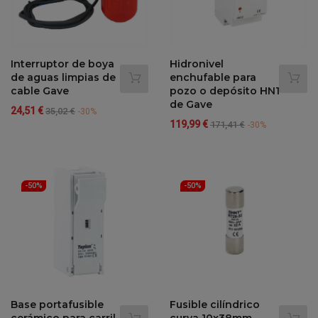
Interruptor de boya
Hidronivel
de aguas limpias de
enchufable para
cable Gave
pozo o depósito HN1
de Gave
Precio
Precio
24,51 €
35,02 €
-30%
Precio
Precio
regular
119,99 €
171,41 €
-30%
regular
-50%
-50%
Base portafusible
Fusible cilíndrico
cerámico para carril
curva 10x38mm