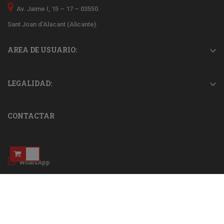
Av. Jaime I, 15 – 17 – 03550.
Sant Joan d’Alacant (Alicante).
AREA DE USUARIO:

LEGALIDAD:

CONTACTAR
WhatsApp
965 940 209
667 657 937
pedidos@electrojjsanjuan.es