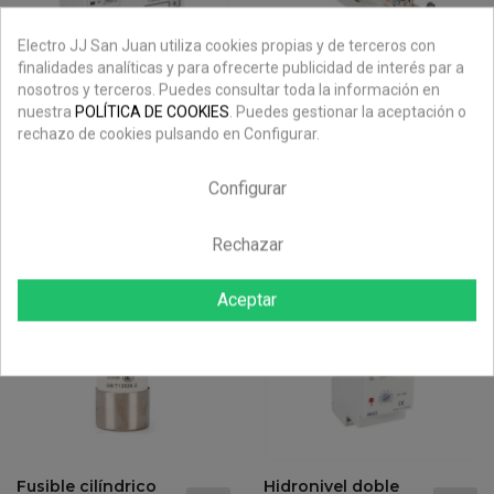
Electro JJ San Juan utiliza cookies propias y de terceros con
finalidades analíticas y para ofrecerte publicidad de interés par a
nosotros y terceros. Puedes consultar toda la información en
Hidronivel simple
Base portafusible
nuestra
POLÍTICA DE COOKIES
. Puedes gestionar la aceptación o
para pozo o
neutro NH-1
rechazo de cookies pulsando en Configurar.
depósito HN12 de
Precio
Precio
14,52 €
29,04 €
-50%
Gave
regular
Configurar
Precio
Precio
81,69 €
116,70 €
-30%
regular
Rechazar
Aceptar
-50%
-30%
Fusible cilíndrico
Hidronivel doble