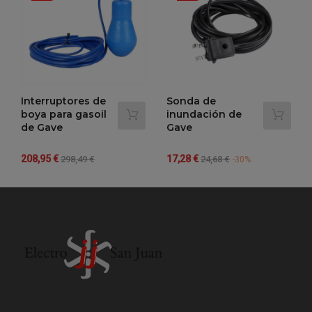
Interruptores de
Sonda de
boya para gasoil
inundación de
de Gave
Gave
Precio
Precio
Precio
Precio
208,95 €
17,28 €
298,49 €
24,68 €
-30%
regular
regular
-30%