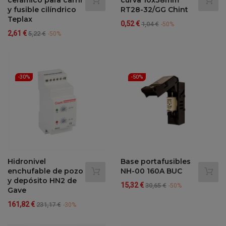
y fusible cilíndrico
RT28-32/GG Chint
Teplax
Precio
Precio
0,52 €
1,04 €
-50%
Precio
Precio
2,61 €
regular
5,22 €
-50%
regular
-30%
-50%
Hidronivel
Base portafusibles
enchufable de pozo
NH-00 160A BUC
y depósito HN2 de
Precio
Precio
15,32 €
30,65 €
-50%
Gave
regular
Precio
Precio
161,82 €
231,17 €
-30%
regular