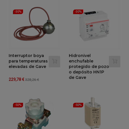
-30%
-30%
Interruptor boya
Hidronivel
para temperaturas
enchufable
elevadas de Gave
protegido de pozo
o depósito HN1P
de Gave
Precio
Precio
229,78 €
328,26 €
regular
-30%
Precio
Precio
152,40 €
217,72 €
regular
-30%
-50%
-50%