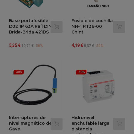
Base portafusible
Fusible de cuchilla
D02 1P 63A Raíl DIN
NH-1 RT36-00
Brida-Brida 421DS
Chint
Precio
Precio
Precio
Precio
5,35 €
4,19 €
10,71 €
8,37 €
-50%
-50%
regular
regular
-30%
-30%
Interruptores de
Hidronivel
nivel magnético de
enchufable larga
Gave
distancia