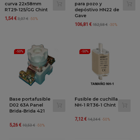
curva 22x58mm
para pozo y
RT29-125/GG Chint
depóstivo HN22 de
Gave
Precio
Precio
1,54 €
3,07 €
-50%
Precio
Precio
regular
106,81 €
152,58 €
-30%
regular
-50%
-50%
Base portafusible
Fusible de cuchilla
D02 63A Panel
NH-1 RT36-1 Chint
Brida-Brida 421
Precio
Precio
7,12 €
14,24 €
-50%
Precio
Precio
5,26 €
regular
10,53 €
-50%
regular