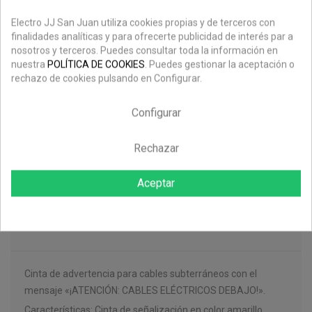
Electro JJ San Juan utiliza cookies propias y de terceros con
Plazo de entrega: Recíbelo en 24 horas.
finalidades analíticas y para ofrecerte publicidad de interés par a
nosotros y terceros. Puedes consultar toda la información en
Pago Seguro
nuestra
POLÍTICA DE COOKIES
. Puedes gestionar la aceptación o
Contamos con plataformas de pago reconocidas y seguras
rechazo de cookies pulsando en Configurar.
como Paypal y Redsys.
Ahorra en los envíos
Configurar
Envíos gratuitos en pedidos superiores de 199€.
Rechazar
Descripción
Aceptar
Detalles Del Producto
Cinta de advertencia para cables subterráneos con el
mensaje «¡ATENCIÓN: CABLES ELÉCTRICOS DEBAJO!».
Características:
Cinta de señalización en color amarillo