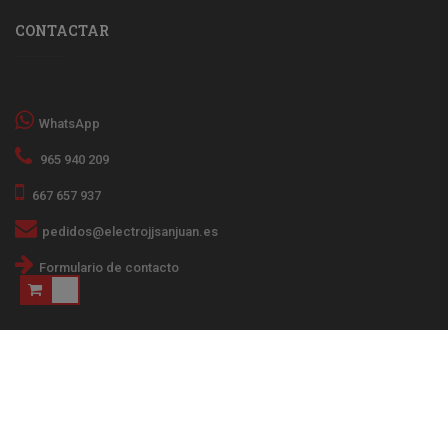
CONTACTAR
WhatsApp
965 940 209
667 657 937
pedidos@electrojjsanjuan.es
Formulario de contacto