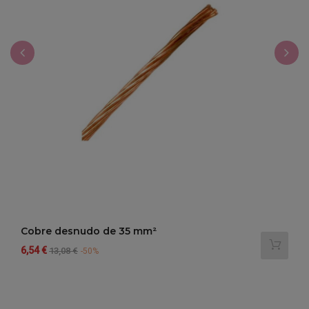
‹
›
Cobre desnudo de 35 mm²
Precio
Precio
6,54 €
13,08 €
-50%
regular