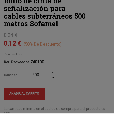
Rollo de cinta de
señalización para
cables subterráneos 500
metros Sofamel
0,24 €
0,12 €
50% De Descuento
I.V.A. incluido
740100
Ref. Proveedor
Cantidad
AÑADIR AL CARRITO
La cantidad mínima en el pedido de compra para el producto es
500.