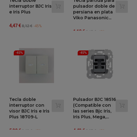
Tecla doble
Tecla partida para
interruptor BJC Iris
pulsador doble de
e Iris Plus
persiana en plata
Viko Panasonic...
Precio
Precio
4,47 €
8,12 €
-45%
Precio
Precio
regular
1,18 €
2,15 €
-45%
regular
-45%
-45%
Tecla doble
Pulsador BJC 18516
interruptor con
(Compatible con
visor BJC Iris e Iris
las series Bjc Iris,
Plus 18709-L
Iris Plus, Mega,...
Precio
Precio
Precio
Precio
5,30 €
4,43 €
9,63 €
8,05 €
-45%
-45%
regular
regular