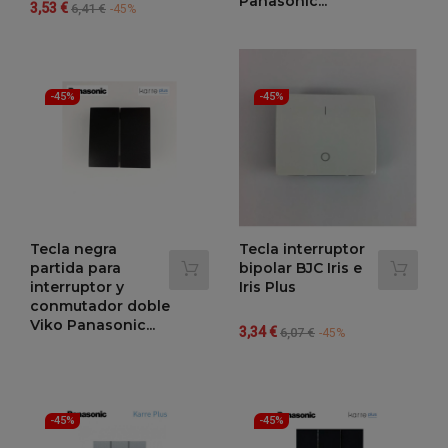
Panasonic...
Precio
Precio
3,53 €
6,41 €
-45%
regular
Precio
Precio
1,18 €
2,15 €
-45%
regular
-45%
-45%
Tecla negra
Tecla interruptor
partida para
bipolar BJC Iris e
interruptor y
Iris Plus
conmutador doble
Viko Panasonic...
Precio
Precio
3,34 €
6,07 €
-45%
regular
Precio
Precio
1,17 €
2,13 €
-45%
regular
-45%
-45%