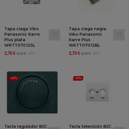
Tapa ciega Viko
Tapa ciega negra
Panasonic Karre
Viko Panasonic
Plus plata
Karre Plus
WKTT07012SL
WKTT07012BL
Precio
Precio
Precio
Precio
2,70 €
2,70 €
4,90 €
4,90 €
-45%
-45%
regular
regular
-45%
-45%
Tecla regulador BJC
Tecla televisión BJC