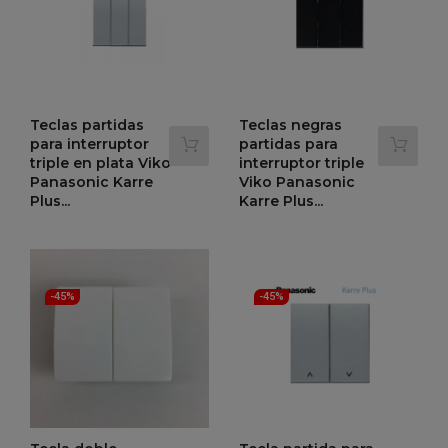
Teclas partidas
Teclas negras
para interruptor
partidas para
triple en plata Viko
interruptor triple
Panasonic Karre
Viko Panasonic
Plus...
Karre Plus...
Precio
Precio
Precio
Precio
2,33 €
2,33 €
4,24 €
4,24 €
-45%
-45%
regular
regular
-45%
-45%