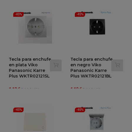
-45%
-45%
Tecla para enchufe
Tecla para enchufe
en plata Viko
en negro Viko
Panasonic Karre
Panasonic Karre
Plus WKTR02121SL
Plus WKTR02121BL
Precio
Precio
Precio
Precio
1,18 €
1,18 €
2,14 €
2,14 €
-45%
-45%
regular
regular
-45%
-45%