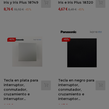
Iris y Iris Plus 18749
Iris e Iris Plus 18320
Precio
Precio
Precio
Precio
8,76 €
4,67 €
15,92 €
8,49 €
-45%
-45%
regular
regular
-45%
-45%
Tecla en plata para
Tecla en negro para
interruptor,
interruptor,
conmutador,
conmutador,
cruzamiento e
cruzamiento e
interruptor...
interruptor...
Precio
Precio
Precio
Precio
1,18 €
1,17 €
2,14 €
2,13 €
-45%
-45%