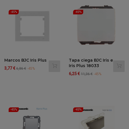
-45%
-45%
Marcos BJC Iris Plus
Tapa ciega BJC Iris e
Iris Plus 18033
Precio
Precio
3,77 €
6,86 €
-45%
Precio
Precio
regular
6,25 €
11,36 €
-45%
regular
-45%
-45%