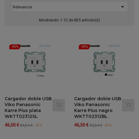

Relevancia
Mostrando 1-12 de 825 artículo(s)
-45%
-45%
Cargador doble USB
Cargador doble USB
Viko Panasonic
Viko Panasonic
Karre Plus plata
Karre Plus negro
WKTT02312SL
WKTT02312BL
Precio
Precio
Precio
Precio
46,50 €
46,50 €
84,54 €
84,54 €
-45%
-45%
regular
regular