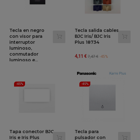
Tecla en negro
Tecla salida cables
con visor para
BJC Iris/ BJC Iris
interruptor
Plus 18734
luminoso,
conmutador
Precio
Precio
4,11 €
7,47 €
-45%
luminoso e...
regular
Precio
Precio
1,18 €
2,15 €
-45%
regular
-45%
-45%
Tapa conector BJC
Tecla para
Iris e Iris Plus
pulsador con