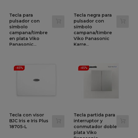
Tecla para
Tecla negra para
pulsador con
pulsador con
símbolo
símbolo
campana/timbre
campana/timbre
en plata Viko
Viko Panasonic
Panasonic...
Karre...
Precio
Precio
Precio
Precio
1,18 €
1,18 €
2,14 €
2,15 €
-45%
-45%
regular
regular
-45%
-45%
Tecla con visor
Tecla partida para
BJC Iris e Iris Plus
interruptor y
18705-L
conmutador doble
plata Viko