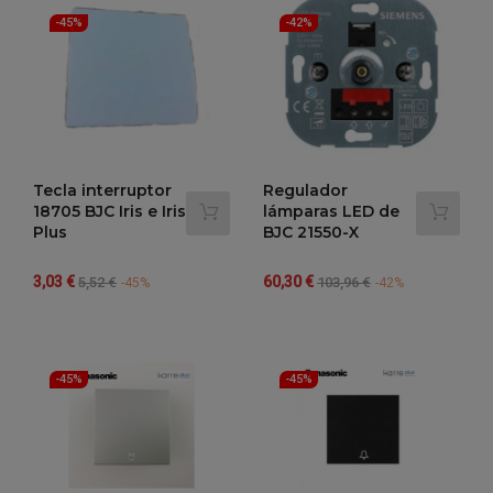
-45%
-42%
Tecla interruptor
Regulador
18705 BJC Iris e Iris
lámparas LED de
Plus
BJC 21550-X
Precio
Precio
Precio
Precio
3,03 €
60,30 €
5,52 €
103,96 €
-45%
-42%
regular
regular
-45%
-45%