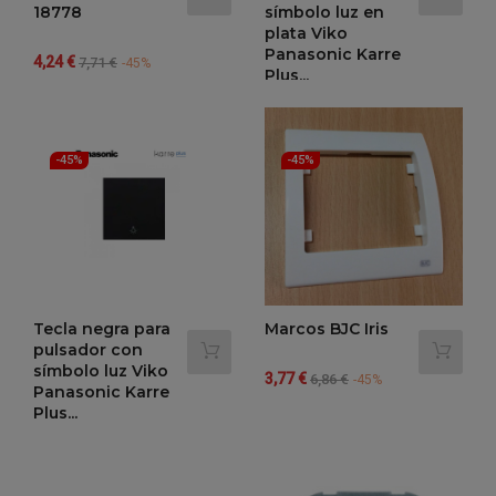
18778
símbolo luz en
plata Viko
Panasonic Karre
Precio
Precio
4,24 €
7,71 €
-45%
Plus...
regular
Precio
Precio
1,18 €
2,14 €
-45%
regular
-45%
-45%
Tecla negra para
Marcos BJC Iris
pulsador con
símbolo luz Viko
Precio
Precio
3,77 €
6,86 €
-45%
Panasonic Karre
regular
Plus...
Precio
Precio
1,18 €
2,15 €
-45%
regular