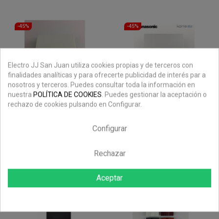
regular
regular
-45%
-45%
Electro JJ San Juan utiliza cookies propias y de terceros con
finalidades analíticas y para ofrecerte publicidad de interés par a
nosotros y terceros. Puedes consultar toda la información en
nuestra
POLÍTICA DE COOKIES
. Puedes gestionar la aceptación o
rechazo de cookies pulsando en Configurar.
Tecla pulsador luz
Tecla con visor para
con visor BJC Iris y
interruptor
Iris Plus 18717-L
luminoso,
Configurar
conmutador
Precio
Precio
3,75 €
6,81 €
-45%
luminoso e...
regular
Rechazar
Precio
Precio
1,17 €
2,13 €
-45%
regular
Aceptar
-45%
-45%