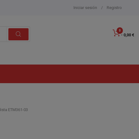
Iniciar sesión
/
Registro
0
- 0,00 €
lista ETM361-03