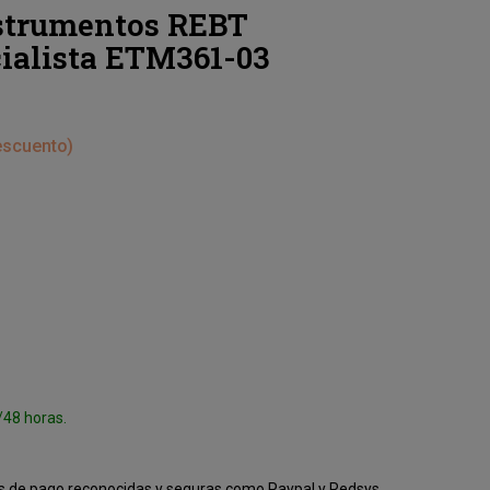
nstrumentos REBT
cialista ETM361-03
escuento
/48 horas.
 de pago reconocidas y seguras como Paypal y Redsys.