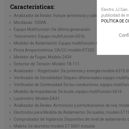
Características:
Electro JJ San 
publicidad de i
Analizador de Redes:
Incluye armónicos y calidad de suministro 
POLÍTICA DE C
Mordazas:
1000A.
Equipo Multifunción:
De última generación.
Conf
Telurómetro:
Equipo multifunción 6016.
Medidor de Aislamiento:
Equipo multifunción 6016.
Pinza Amperimétrica:
CA/CC modelo KT203.
Medidor de Fugas:
Modelo 2434.
Detector de Tensión:
Modelo TB 111.
Analizador – Registrador:
De potencia y energía modelo 6315-
Verificador de Sensibilidad:
Disparo diferenciales equipo multif
Verificador de Continuidad:
De los conductores, equipo multifun
Medidor de Impedancia:
De bucle, equipo multifunción 6016.
Luxómetro:
Modelo EA31.
Analizador de Redes:
Armónicos y perturbaciones de red, mod
Electrodos para Medida de Aislamiento:
De suelos, modelo ET10
Comprobador de Vigilancia:
Dispositivo de nivel de aislamiento
Maleta:
De aluminio modelo ET 0001 incluida.