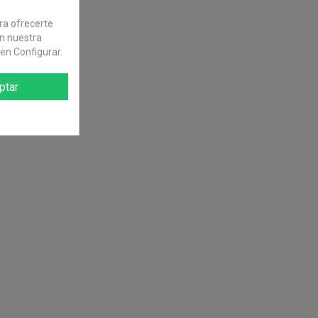
ara ofrecerte
en nuestra
en Configurar.
ptar