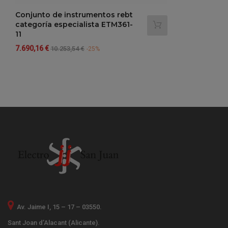
Conjunto de instrumentos rebt
categoría especialista ETM361-
11
Precio
Precio
7.690,16 €
10.253,54 €
-25%
regular
Av. Jaime I, 15 – 17 – 03550.
Sant Joan d’Alacant (Alicante).