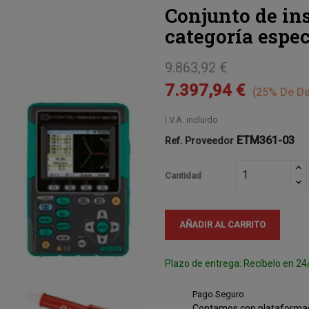
Conjunto de i
categoría espe
9.863,92 €
7.397,94 €
25% De D
I.V.A. incluido
ETM361-03
Ref. Proveedor
Cantidad
AÑADIR AL CARRITO
Plazo de entrega: Recíbelo en 24
Pago Seguro
Contamos con plataformas