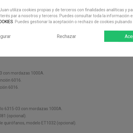
Juan utiliza cookies propias y de terceros con finalidades analíticas y p
nterés par a nosotros y terceros. Puedes consultar toda la información 
con pantalla en color, de fácil manejo.
OOKIES
. Puedes gestionar la aceptación o rechazo de cookies pulsando 
igurar
Rechazar
Ace
03 con mordazas 1000A.
unción 6016.
ción 6016.
elo 6315-03 con mordazas 1000A.
81 (opcional).
 de quirófanos, modelo ET1032 (opcional).