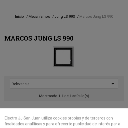
Inicio
/
Mecanismos
/
Jung LS 990
/
Marcos Jung LS 990
MARCOS JUNG LS 990

Relevancia
Mostrando 1-1 de 1 artículo(s)
Electro JJ San Juan utiliza cookies propias y de terceros con
-45%
finalidades analíticas y para ofrecerte publicidad de interés par a