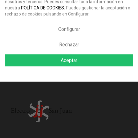
nosotros y terceros. Puedes consultar toda la información en
nuestra
POLÍTICA DE COOKIES
. Puedes gestionar la aceptación o
rechazo de cookies pulsando en Configurar.
Configurar
Marcos Jung LS 990
Rechazar
Precio
Precio
2,07 €
3,76 €
-45%
regular
Aceptar