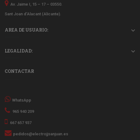
Av. Jaime I, 15 – 17 – 03550.
Sant Joan d’Alacant (Alicante).
AREA DE USUARIO:

LEGALIDAD:

CONTACTAR
WhatsApp
965 940 209
667 657 937
pedidos@electrojjsanjuan.es