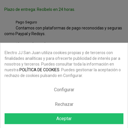
Plazo de entrega: Recíbelo en 24 horas.
Pago Seguro
Contamos con plataformas de pago reconocidas y seguras
como Paypal y Redsys.
Ahorra en los envíos
Envíos gratuitos en pedidos superiores de 199€.
Electro JJ San Juan utiliza cookies propias y de terceros con
finalidades analíticas y para ofrecerte publicidad de interés par a
nosotros y terceros. Puedes consultar toda la información en
nuestra
POLÍTICA DE COOKIES
. Puedes gestionar la aceptación o
Descripción
rechazo de cookies pulsando en Configurar.
Configurar
Detalles Del Producto
Rechazar
Este conector RJ45 está diseñado para proporcionar una
Aceptar
transmisión de datos de alta velocidad en instalaciones de
red exigentes.