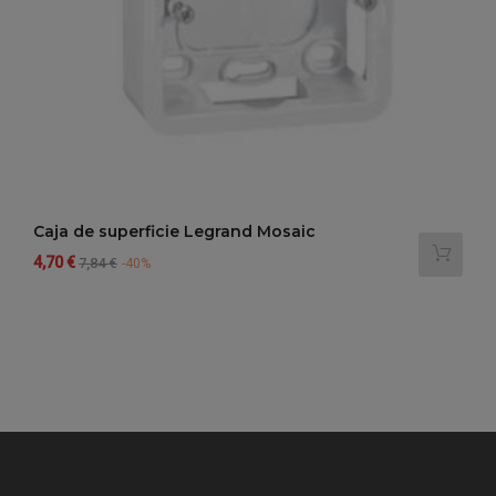
Caja de superficie Legrand Mosaic
Precio
Precio
4,70 €
7,84 €
-40%
regular