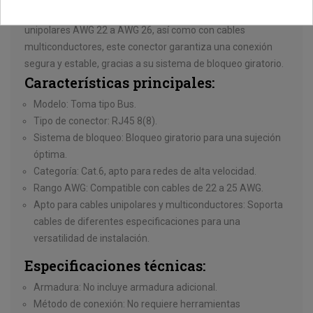
Compatible con cables de categoría 6 U/UTP y con cables
unipolares AWG 22 a AWG 26, así como con cables
multiconductores, este conector garantiza una conexión
segura y estable, gracias a su sistema de bloqueo giratorio.
Características principales:
Modelo:
Toma tipo Bus.
Tipo de conector:
RJ45 8(8).
Sistema de bloqueo:
Bloqueo giratorio para una sujeción
óptima.
Categoría:
Cat.6, apto para redes de alta velocidad.
Rango AWG:
Compatible con cables de 22 a 25 AWG.
Apto para cables unipolares y multiconductores:
Soporta
cables de diferentes especificaciones para una
versatilidad de instalación.
Especificaciones técnicas:
Armadura:
No incluye armadura adicional.
Método de conexión:
No requiere herramientas