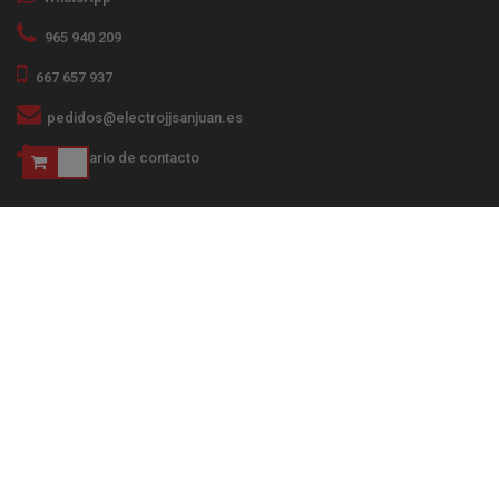
965 940 209
667 657 937
pedidos@electrojjsanjuan.es
Formulario de contacto
Financiado por el Programa KIT Digital. Plan de
Recuperación, Transformación y Resiliencia de
España "Next Generation EU". IMPORTE
SUBVENCIONADO: 2.000€ Categoría. Comercio
electrónico.