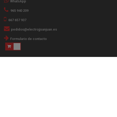
WhatsApp
965 940 209
667 657 937
pedidos@electrojjsanjuan.es
Formulario de contacto
Financiado por el Programa KIT Digital. Plan de
Recuperación, Transformación y Resiliencia de
España "Next Generation EU". IMPORTE
SUBVENCIONADO: 2.000€ Categoría. Comercio
electrónico.