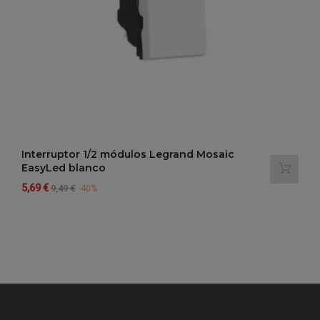
Interruptor 1/2 módulos Legrand Mosaic
EasyLed blanco
Precio
Precio
5,69 €
9,49 €
-40%
regular