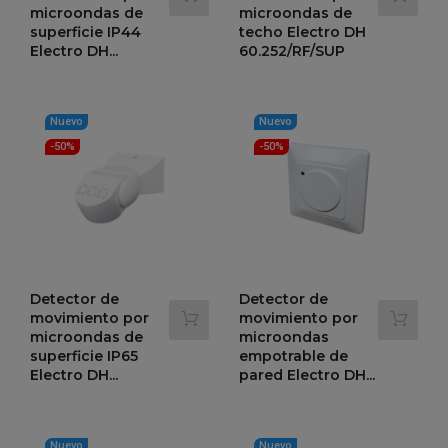
microondas de
microondas de
superficie IP44
techo Electro DH
Electro DH...
60.252/RF/SUP
Precio
Precio
Precio
Precio
17,68 €
17,27 €
35,36 €
34,55 €
-50%
-50%
regular
regular
Nuevo
Nuevo
-50%
-50%
Detector de
Detector de
movimiento por
movimiento por
microondas de
microondas
superficie IP65
empotrable de
Electro DH...
pared Electro DH...
Precio
Precio
Precio
Precio
18,09 €
19,54 €
36,18 €
39,07 €
-50%
-50%
regular
regular
Nuevo
Nuevo