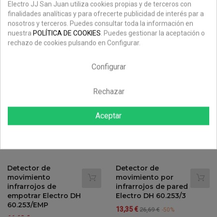
Detector de
Detector de
Electro JJ San Juan utiliza cookies propias y de terceros con
movimiento por
movimiento
finalidades analíticas y para ofrecerte publicidad de interés par a
infrarrojos Mini
infrarrojos
nosotros y terceros. Puedes consultar toda la información en
Electro DH
empotrable mini
nuestra
POLÍTICA DE COOKIES
. Puedes gestionar la aceptación o
60.253/MINI
Electro DH 60.259
rechazo de cookies pulsando en Configurar.
Precio
Precio
Precio
Precio
9,73 €
10,36 €
19,47 €
20,72 €
-50%
-50%
regular
regular
Configurar
Nuevo
Nuevo
-50%
-50%
Rechazar
Aceptar
Detector de
Detector de
movimiento
movimiento por
infrarrojos de
infrarrojos de pared
empotrar Electro DH
Electro DH 60.253/3
60.253/EMP
Precio
Precio
13,35 €
26,69 €
-50%