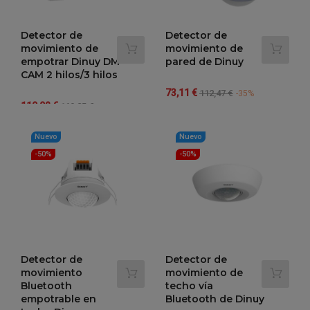
Detector de
Detector de
movimiento de
movimiento de
empotrar Dinuy DM
pared de Dinuy
CAM 2 hilos/3 hilos
Precio
Precio
73,11 €
112,47 €
-35%
Precio
Precio
110,02 €
regular
169,25 €
regular
-35%
Nuevo
Nuevo
-50%
-50%
Detector de
Detector de
movimiento
movimiento de
Bluetooth
techo vía
empotrable en
Bluetooth de Dinuy