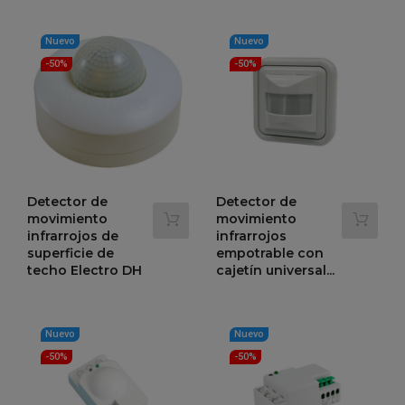
Precio
Precio
11,60 €
regular
23,20 €
-50%
regular
Nuevo
Nuevo
-50%
-50%
Detector de
Detector de
movimiento
movimiento
infrarrojos de
infrarrojos
superficie de
empotrable con
techo Electro DH
cajetín universal...
Precio
Precio
Precio
Precio
17,25 €
17,95 €
34,51 €
35,90 €
-50%
-50%
regular
regular
Nuevo
Nuevo
-50%
-50%