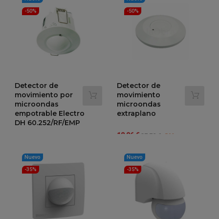
-50%
-50%
Detector de
Detector de
movimiento por
movimiento
microondas
microondas
empotrable Electro
extraplano
DH 60.252/RF/EMP
Precio
Precio
18,86 €
37,72 €
-50%
Precio
Precio
18,61 €
regular
37,22 €
-50%
regular
Nuevo
Nuevo
-35%
-35%