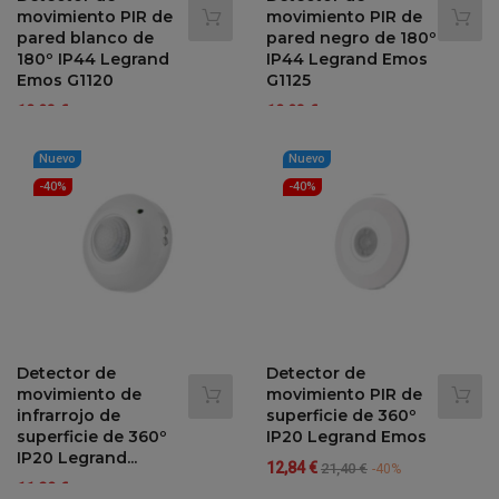
movimiento PIR de
movimiento PIR de
pared blanco de
pared negro de 180º
180º IP44 Legrand
IP44 Legrand Emos
Emos G1120
G1125
Precio
Precio
Precio
Precio
10,93 €
10,93 €
18,22 €
18,22 €
-40%
-40%
regular
regular
Nuevo
Nuevo
-40%
-40%
Detector de
Detector de
movimiento de
movimiento PIR de
infrarrojo de
superficie de 360º
superficie de 360º
IP20 Legrand Emos
IP20 Legrand...
Precio
Precio
12,84 €
21,40 €
-40%
Precio
Precio
11,80 €
regular
19,66 €
-40%