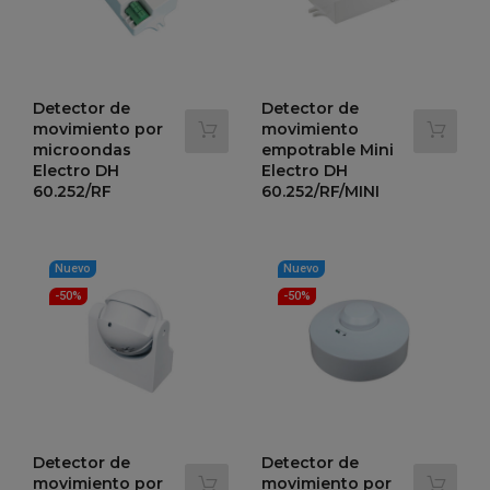
Detector de
Detector de
movimiento por
movimiento
microondas
empotrable Mini
Electro DH
Electro DH
60.252/RF
60.252/RF/MINI
Precio
Precio
Precio
Precio
14,16 €
14,37 €
28,33 €
28,75 €
-50%
-50%
regular
regular
Nuevo
Nuevo
-50%
-50%
Detector de
Detector de
movimiento por
movimiento por