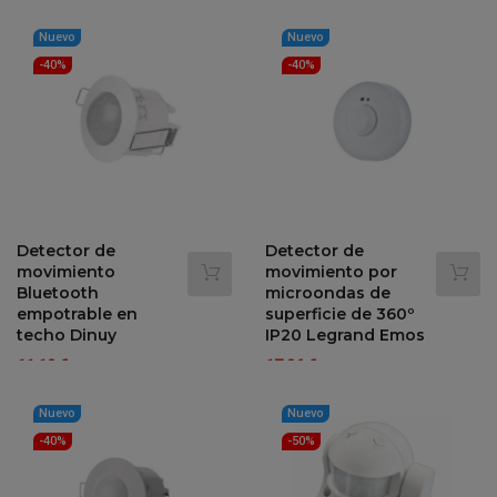
regular
Nuevo
Nuevo
-40%
-40%
Detector de
Detector de
movimiento
movimiento por
Bluetooth
microondas de
empotrable en
superficie de 360º
techo Dinuy
IP20 Legrand Emos
Precio
Precio
Precio
Precio
11,19 €
17,26 €
18,66 €
28,77 €
-40%
-40%
regular
regular
Nuevo
Nuevo
-40%
-50%