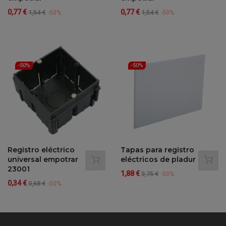
Precio
Precio
Precio
Precio
0,77 €
0,77 €
1,54 €
1,54 €
-50%
-50%
regular
regular
-50%
-50%
Registro eléctrico
Tapas para registro
universal empotrar
eléctricos de pladur
23001
Precio
Precio
1,88 €
3,75 €
-50%
Precio
Precio
0,34 €
regular
0,68 €
-50%
regular