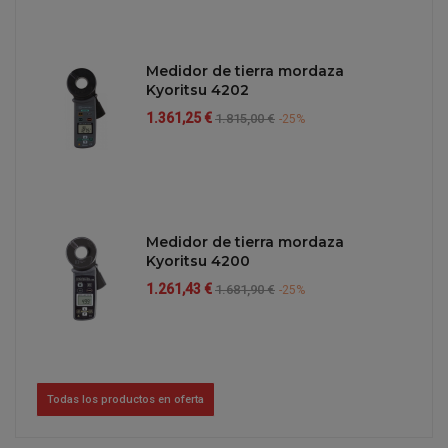
Medidor de tierra mordaza
Kyoritsu 4202
Precio
Precio
1.361,25 €
1.815,00 €
-25%
regular
Medidor de tierra mordaza
Kyoritsu 4200
Precio
Precio
1.261,43 €
1.681,90 €
-25%
regular
Todas los productos en oferta