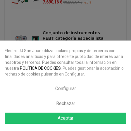
Precio
Precio
7.690,16 €
10.253,54 €
-25%
regular
Conjunto de instrumentos
REBT categoría especialista
ETM361-03
Electro JJ San Juan utiliza cookies propias y de terceros con
Precio
Precio
7.397,94 €
9.863,92 €
-25%
finalidades analíticas y para ofrecerte publicidad de interés par a
regular
nosotros y terceros. Puedes consultar toda la información en
nuestra
POLÍTICA DE COOKIES
. Puedes gestionar la aceptación o
rechazo de cookies pulsando en Configurar.
Medidor de aislamiento
digital 12kV Kyoritsu 3128
Configurar
Precio
Precio
6.606,60 €
8.808,80 €
-25%
regular
Rechazar
Aceptar