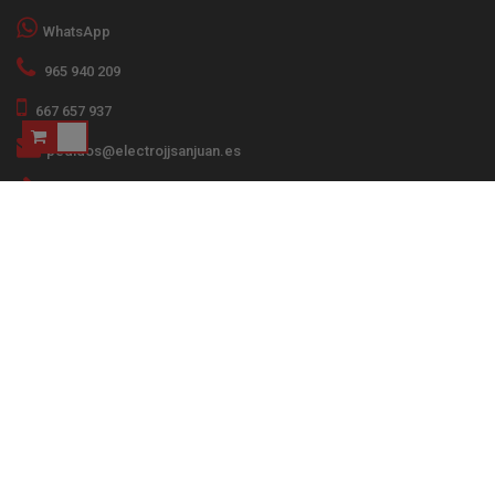
WhatsApp
965 940 209
667 657 937
pedidos@electrojjsanjuan.es
Formulario de contacto
Financiado por el Programa KIT Digital. Plan de
Recuperación, Transformación y Resiliencia de
España "Next Generation EU". IMPORTE